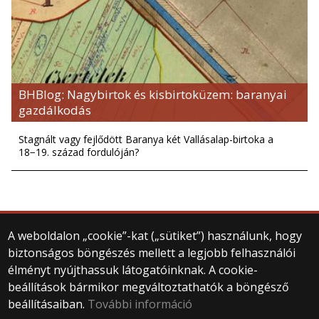
BHBlog: Nagybirtok és kisbirtoküzem: baranyai
gazdálkodás
Stagnált vagy fejlődött Baranya két Vallásalap-birtoka a
18−19. század fordulóján?
A weboldalon „cookie”-kat („sütiket”) használunk, hogy
© 2023 ELTE BTK Vállalkozástörténeti
biztonságos böngészés mellett a legjobb felhasználói
Kutatócsoport
élményt nyújthassuk látogatóinknak. A cookie-
Minden jog fenntartva.
1088 Budapest, Múzeum körút 6–8. II. em. 232.
beállítások bármikor megváltoztathatók a böngésző
E-mail: businesshistory (at) btk.elte.hu
beállításaiban.
További információ