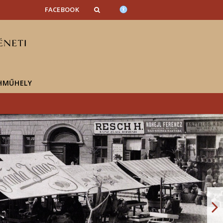
FACEBOOK
HMŰHELY