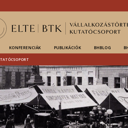
Események
ELTE a
Hírek
sajtóban
KONFERENCIÁK
PUBLIKÁCIÓK
BHBLOG
B
KUTATÓCSOPORT