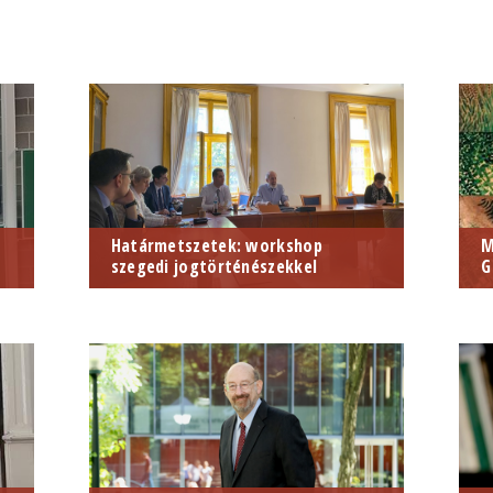
Határmetszetek: workshop
M
szegedi jogtörténészekkel
G
2025. április 11-én
K
kutatócsoportunk az ELTÉ-n tartott
k
közös workshopot szegedi
m
jogászokkal. A képgaléria
kattintásra nyílik.