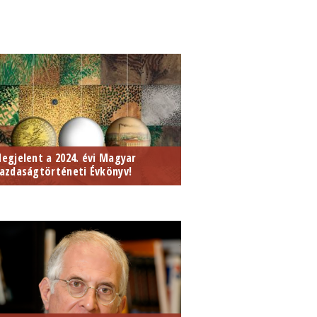
egjelent a 2024. évi Magyar
azdaságtörténeti Évkönyv!
amat – családi gazdaság címmel,
ollégáink közreműködésével jelent
eg a kötet.