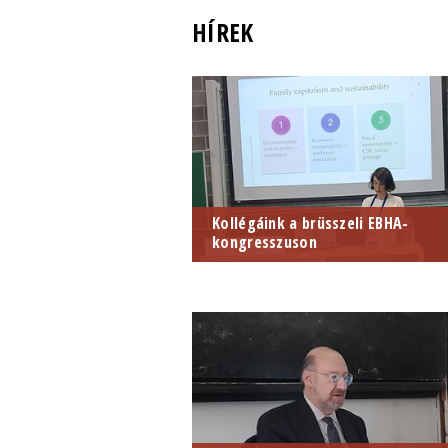
HÍREK
Kollégáink a brüsszeli EBHA-
kongresszuson
A sorai között három magyar
kollégánkat is felvonultató európai
vállalkozástörténész találkozó idei
témája a fenntarthatóság volt.