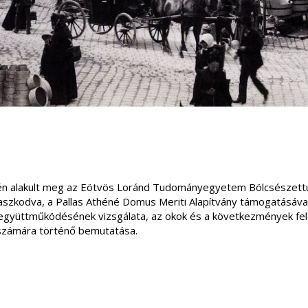
jén alakult meg az Eötvös Loránd Tudományegyetem Bölcsészett
szkodva, a Pallas Athéné Domus Meriti Alapítvány támogatásáva
ek együttműködésének vizsgálata, az okok és a következmények 
számára történő bemutatása.